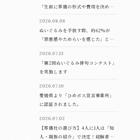
「生前に葬儀の形式や費用を決めて
おきたい」と回答。一方で相談サー
2026.08.06
ビスの利用経験は9.6%にとどまる結
ぬいぐるみを手放す際、約62%が
果に
「罪悪感やためらいを感じた」と回
答。「ぬいぐるみ供養」という選択
2026.07.13
肢とは？
「第2回ぬいぐるみ俳句コンテスト」
を実施します
2026.07.10
愛媛県より「ひめボス宣言事業所」
に認証されました。
2026.07.02
【葬儀社の選び方】4人に1人は「知
人・親族の紹介」で決定！経験者が