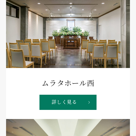
33,000円
25,300円
接待 1人、警備 1人
移動距離、時間による
霊柩自動車料金
御会葬礼状
ムラタホール西
55,000円
1,100円
10キロまで
定型
（¥110×10枚、校正料含）
詳しく見る
御葬儀会葬（当日）返礼
品