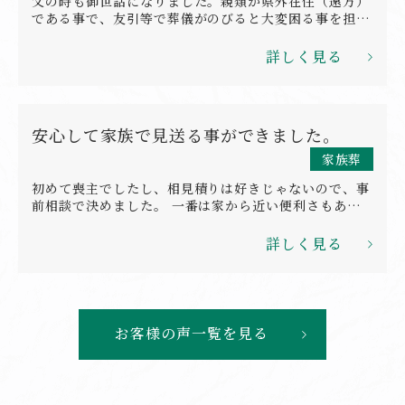
父の時も御世話になりました。親類が県外在住（遠方）
である事で、友引等で葬儀がのびると大変困る事を担当
者にお話しすると、しっかり日程を希望通りにして頂
き、その後の流れも、細やかに気をつかって頂きまし
詳しく見る
た。お寺（県外）についても、本当に迅速に連絡をとっ
て頂き感謝しております。なにげない事（母の好きだっ
た曲・お茶道）を式の中で生かして頂き、私達も本当に
悲しい中でもうれしかったです。
安心して家族で見送る事ができました。
家族葬
初めて喪主でしたし、相見積りは好きじゃないので、事
前相談で決めました。 一番は家から近い便利さもあり
ました。戒名を付けないという希望も、話しを聞いて頂
き安心して家族で見送る事ができました。 後のお寺さ
詳しく見る
んとの関係を築いて頂きました。相見積を取ってないの
で金額的な満足度は正直分かりません
お客様の声一覧を見る