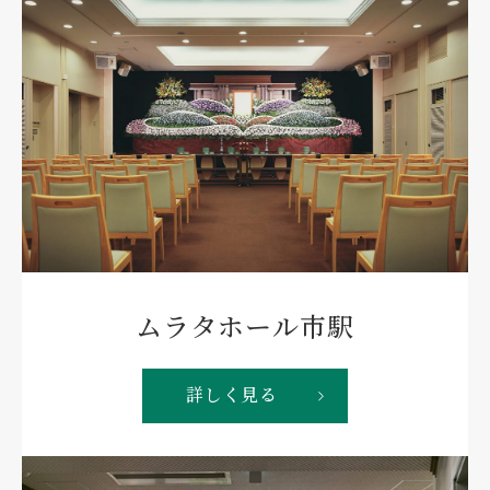
71,500円
11,000円
美装・着付
サヤ小柄
（整髪・顔剃・爪切・死化
粧・着付）
生花スタンド
式場使用料
（ムラタホール西）
ムラタホール市駅
33,000円
親族一同 1対
82,500円
詳しく見る
（16,500円×2基）
接待・交通警備員
寝台自動車料金