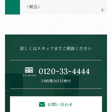
（税込）
御葬儀基本料金
御寝棺一式
詳しくはスタッフまで
ご相談ください
148,500円
66,000円
仏1-2
総桐棺
会員割引適用
0120-33-4444
オリジナル骨壷
寝台用布団
24時間365日受付
お問い合わせ
22,000円
33,000円