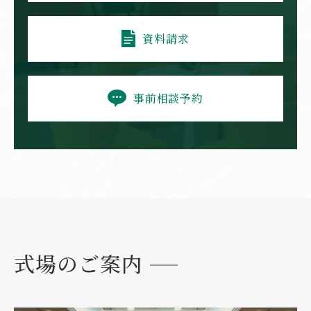
白磁6寸
上下布団枕
資料請求
ドライアイス処置料
御遺影写真引伸料
事前相談予約
19,800円
33,000円
1回
四切
位牌塔婆一式
祭壇用盛物
式場のご案内
11,000円
11,000円
位牌・塔婆一式
果物¥11,000
追悼旅装
仏衣・神衣