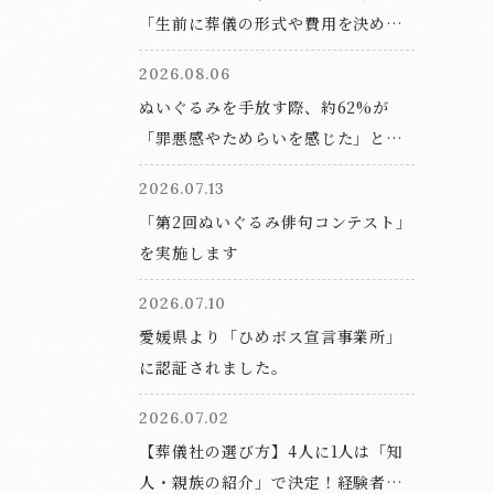
「生前に葬儀の形式や費用を決めて
おきたい」と回答。一方で相談サー
2026.08.06
ビスの利用経験は9.6%にとどまる結
ぬいぐるみを手放す際、約62%が
果に
「罪悪感やためらいを感じた」と回
答。「ぬいぐるみ供養」という選択
2026.07.13
肢とは？
「第2回ぬいぐるみ俳句コンテスト」
を実施します
2026.07.10
愛媛県より「ひめボス宣言事業所」
に認証されました。
2026.07.02
【葬儀社の選び方】4人に1人は「知
人・親族の紹介」で決定！経験者が